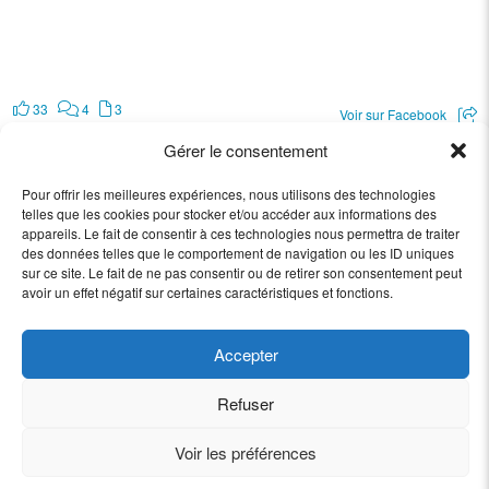
33
4
3
Voir sur Facebook
Gérer le consentement
Recevoir les bons plans de Texam
Pour offrir les meilleures expériences, nous utilisons des technologies
telles que les cookies pour stocker et/ou accéder aux informations des
appareils. Le fait de consentir à ces technologies nous permettra de traiter
des données telles que le comportement de navigation ou les ID uniques
sur ce site. Le fait de ne pas consentir ou de retirer son consentement peut
avoir un effet négatif sur certaines caractéristiques et fonctions.
Accepter
© 2026 Texam Belgique | Rue des Résistants 76 - BP5190 - Ham-sur-Sambre -
Belgique
Email :
texam@texam-belgique.be
- Tél. : +32(0) 71 37 70 31 - Fax : +32(0) 71
Refuser
37 70 31
Voir les préférences
Created with love by
Creatonit
-
Demandez vos accès
Mon espace conseiller(ère)